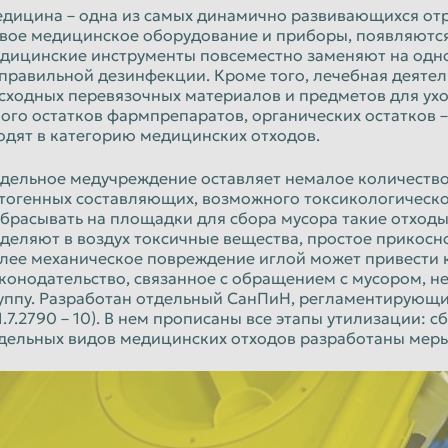
Орёл
дицина – одна из самых динамично развивающихся от
вое медицинское оборудование и приборы, появляютс
Пенза
дицинские инструменты повсеместно заменяют на одно
правильной дезинфекции. Кроме того, лечебная деятел
к
Петропавловск-Камчатский
сходных перевязочных материалов и предметов для ух
Псков
ого остатков фармпрепаратов, органических остатков –
одят в категорию медицинских отходов.
Рязань
дельное медучреждение оставляет немалое количество о
Санкт-Петербург
тогенных составляющих, возможного токсикологическо
Севастополь
брасывать на площадки для сбора мусора такие отходы
деляют в воздух токсичные вещества, простое прикосн
Смоленск
лее механическое повреждение иглой может привести
конодательство, связанное с обращением с мусором, н
Старый Оскол
уппу. Разработан отдельный СанПиН, регламентирующ
.1.7.2790 – 10). В нем прописаны все этапы утилизации: 
Сызрань
дельных видов медицинских отходов разработаны мер
Тамбов
Томск
Улан-Удэ