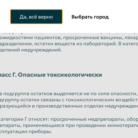
ласс В. Чрезвычайно эпидемиологически опа
Да, всё верно
Выбрать город
эту подгруппу медицинских отходов включили те же сос
стоит в патогенности вирусов и бактерий, с которыми о
подгруппу. Это то, что осталось после операций, оснащ
ожидкостями пациентов, просроченные вакцины, лекар
дразделения, остатки веществ из лабораторий. В кате
делений медучреждений.
ласс Г. Опасные токсикологически
а подгруппа остатков выделяется не по силе опасности,
дгруппу остатки связаны с токсикологическим воздейств
разующийся в производственных отделах медучрежден
категории Г относят: просроченные медпрепараты, обору
епараты, применяющиеся при проведении химиотерапи
сплуатации приборы.