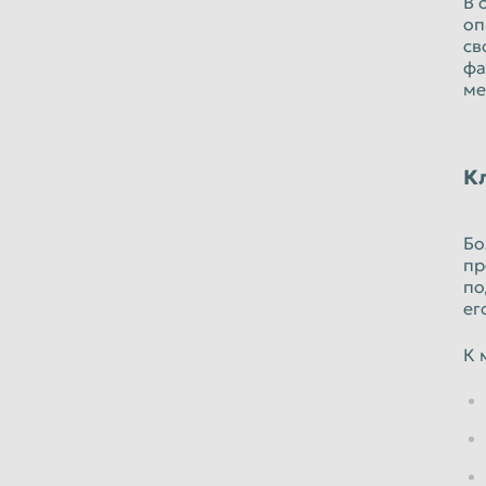
В 
оп
св
фа
ме
К
Бо
пр
по
ег
К 