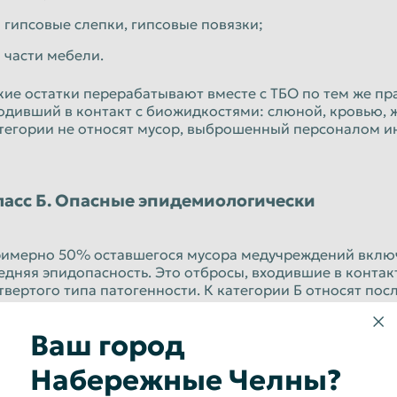
гипсовые слепки, гипсовые повязки;
части мебели.
кие остатки перерабатывают вместе с ТБО по тем же пр
одивший в контакт с биожидкостями: слюной, кровью, 
тегории не относят мусор, выброшенный персоналом 
ласс Б. Опасные эпидемиологически
имерно 50% оставшегося мусора медучреждений включ
едняя эпидопасность. Это отбросы, входившие в контакт
твертого типа патогенности. К категории Б относят по
торые попали биожидкости пациентов, просроченные ва
деления инфекций, остатки использованных лаборатор
Ваш город
Набережные Челны?