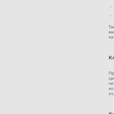
Та
вх
ка
К
Пр
ср
че
ко
от