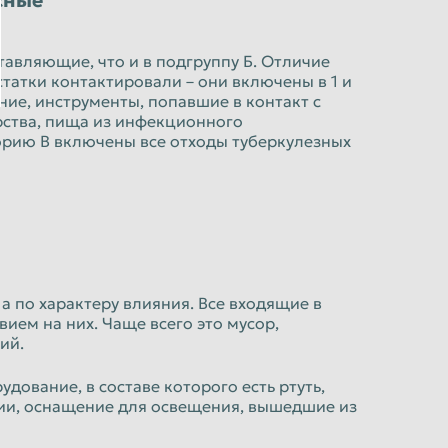
сные
тавляющие, что и в подгруппу Б. Отличие
статки контактировали – они включены в 1 и
ение, инструменты, попавшие в контакт с
ства, пища из инфекционного
горию В включены все отходы туберкулезных
 а по характеру влияния. Все входящие в
ием на них. Чаще всего это мусор,
ий.
дование, в составе которого есть ртуть,
и, оснащение для освещения, вышедшие из