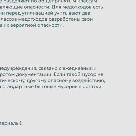
 не разделяют по общепринятым классам
дставляющие опасности. Для медотходов есть
нии перед утилизацией учитывают два
дклассов медотходов разработаны свои
 их вероятной опасности.
медучреждения, связано с ежедневными
ротом документации. Если такой мусор не
ическому, другому опасному воздействию,
и стандартные бытовые мусорные остатки.
териалы);