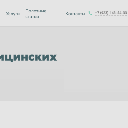
Йошкар-Ола
Полезные
+7 (923) 148-54-33
я
Услуги
Контакты
статьи
Калуга
Керчь
-на-Амуре
Королёв
Краснодар
ицинских
Курск
Магнитогорск
Москва
Набережные Челны
ск
Нижнекамск
Новокузнецк
Новочеркасск