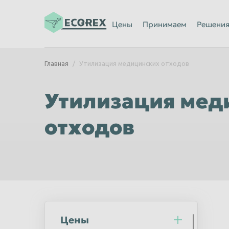
Ижевск
Иркутск
Цены
Принимаем
Решени
Казань
Калининград
Каменск-Уральский
Кемерово
Главная
Утилизация медицинских отходов
Киров
Комсомольск
Кострома
Красногорск
Утилизация мед
Красноярск
Курган
отходов
Липецк
Люберцы
Махачкала
Миасс
Мурманск
Мытищи
Нальчик
Нижневартов
Нижний Новгород
Нижний Тагил
Новороссийск
Новосибирск
Цены