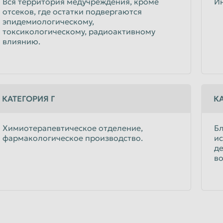
Вся территория медучреждения, кроме
И
отсеков, где остатки подвергаются
эпидемиологическому,
токсикологическому, радиоактивному
влиянию.
КАТЕГОРИЯ Г
К
Химиотерапевтическое отделение,
Бл
фармакологическое производство.
ис
де
во