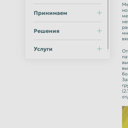
Норильск
Омск
Ме
но
Оренбург
Орск
Принимаем
ме
не
Пермь
Петрозаводс
ра
Решения
Подольск
Прокопьевск
мн
вх
Ростов-на-Дону
Рыбинск
Услуги
От
Салават
Самара
па
Саранск
Саратов
вы
вы
Северодвинск
Симферополь
бо
За
Сочи
Ставрополь
гр
(2
Стерлитамак
Сургут
от
Сыктывкар
Таганрог
Тверь
Тольятти
Тула
Тюмень