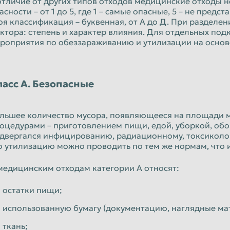
отличие от других типов отходов медицинские отходы
асности – от 1 до 5, где 1 – самые опасные, 5 – не пре
оя классификация – буквенная, от А до Д. При разделе
ктора: степень и характер влияния. Для отдельных по
роприятия по обеззараживанию и утилизации на основе
ласс А. Безопасные
льшее количество мусора, появляющееся на площади 
оцедурами – приготовлением пищи, едой, уборкой, обо
двергался инфицированию, радиационному, токсиколог
о утилизацию можно проводить по тем же нормам, что 
медицинским отходам категории А относят:
остатки пищи;
использованную бумагу (документацию, наглядные ма
ткань;