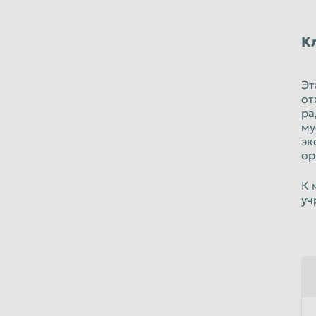
К
Эт
от
ра
му
эк
ор
К 
уч