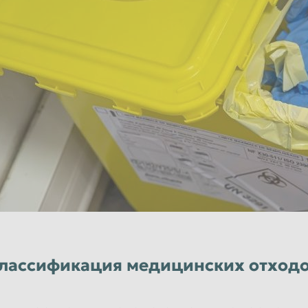
Уфа
Чебоксары
Чита
Энгельс
Ярославль
лассификация медицинских отход