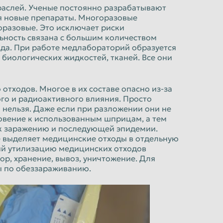
раслей. Ученые постоянно разрабатывают
я новые препараты. Многоразовые
разовые. Это исключает риски
ьность связана с большим количеством
ода. При работе медлабораторий образуется
 биологических жидкостей, тканей. Все они
тходов. Многое в их составе опасно из-за
го и радиоактивного влияния. Просто
 нельзя. Даже если при разложении они не
овение к использованным шприцам, а тем
 к заражению и последующей эпидемии.
е выделяет медицинские отходы в отдельную
ий утилизацию медицинских отходов
сбор, хранение, вывоз, уничтожение. Для
ы по обеззараживанию.