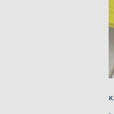
Ульяновск
Уссурийск
Хабаровск
Химки
Челябинск
Череповец
Шахты
Электросталь
Южно-Сахалинск
Якутск
К