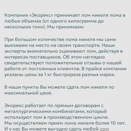
Красноярск
Курган
Компания «Экорекс» принимает лом никеля лома в
Курск
Липецк
любых объемах (от одного килограмма до
нескольких тонн). Мы принимаем:
Люберцы
Магнитогорск
Махачкала
Миасс
При большом количестве лома никеля мы сами
выезжаем на место на своем транспорте. Наши
Москва
Мурманск
эксперты внимательно оценивают лом, действуя в
интересах поставщиков. Об этом наглядно
Мытищи
Набережные Челны
свидетельствуют положительные отзывы о нашей
Нальчик
Нижневартовск
работе от постоянных клиентов. В прайсе компании
указаны цены за 1 кг быстрореза разных марок.
Нижнекамск
Нижний Новгород
В наши пункты Вы можете сдать лом никеля по
Нижний Тагил
Новокузнецк
максимальной цене.
Новороссийск
Новосибирск
Экорекс работает по прямым договорам с
Новочеркасск
Норильск
металлургическими комбинатами, который
используют лом в производственном цикле.
Омск
Орёл
Мы осуществляем прием лома никеля более 10 лет.
И у нас Вы можете выгодно сдать любой
лом
Оренбург
Орск