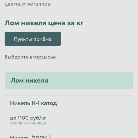
цветных металлов
.
Пенза
Пермь
Петрозаводск
Петропавловск-Камчатский
Лом никеля цена за кг
Подольск
Прокопьевск
Пункты приёма
Псков
Ростов-на-Дону
Рыбинск
Рязань
Выберите вторсырье
Салават
Самара
Санкт-Петербург
Саранск
Лом никеля
Саратов
Севастополь
Северодвинск
Симферополь
Никель Н-1 катод
Смоленск
Сочи
Ставрополь
Старый Оскол
до 1100
руб/кг
Юридические лица
Стерлитамак
Сургут
Никель (100%)
Сызрань
Сыктывкар