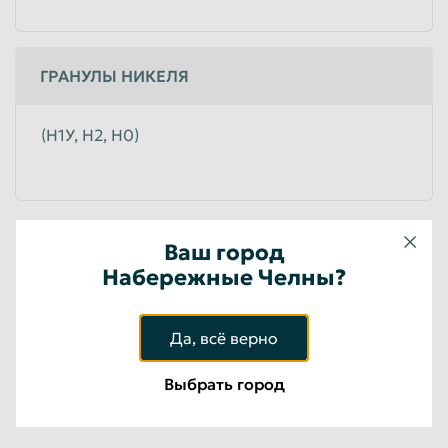
Лом никельсодержащих сплавов за 1% в
кг
ГРАНУЛЫ НИКЕЛЯ
до 6
руб/кг
Юридические лица
(Н1У, Н2, Н0)
Лом медно – никелевых сплавов за 1% в кг
до 5
руб/кг
Юридические лица
Ваш город
Пункты приема никеля в
Набережные Челны?
Набережных Челнах
Да, всё верно
Выбрать город