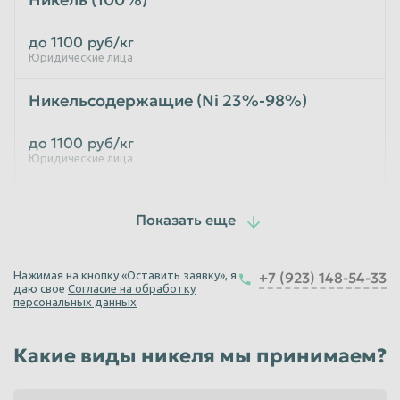
Таганрог
Тамбов
до 1100
руб/кг
Юридические лица
Тверь
Тольятти
Томск
Тула
Никельсодержащие (Ni 23%-98%)
Тюмень
Улан-Удэ
до 1100
руб/кг
Ульяновск
Уссурийск
Юридические лица
Уфа
Хабаровск
Медно-никелевый сплав МН20 — МН70
Химки
Чебоксары
до 1100
руб/кг
Челябинск
Череповец
Юридические лица
Нажимая на кнопку «Оставить заявку», я
+7 (923) 148-54-33
Чита
Шахты
даю свое
Согласие на обработку
Никель Н-3 гранулы
персональных данных
Электросталь
Энгельс
до 700
руб/кг
Южно-Сахалинск
Якутск
Какие виды никеля мы принимаем?
Юридические лица
Ярославль