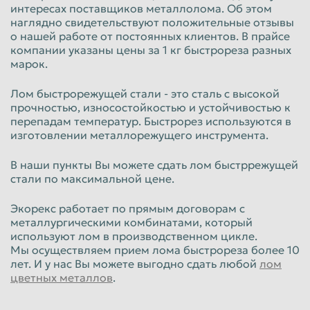
интересах поставщиков металлолома. Об этом
наглядно свидетельствуют положительные отзывы
Таганрог
Тамбов
о нашей работе от постоянных клиентов. В прайсе
Тверь
Тольятти
компании указаны цены за 1 кг быстрореза разных
марок.
Томск
Тула
Лом быстрорежущей стали - это сталь с высокой
Тюмень
Улан-Удэ
прочностью, износостойкостью и устойчивостью к
перепадам температур. Быстрорез используются в
Ульяновск
Уссурийск
изготовлении металлорежущего инструмента.
Уфа
Хабаровск
В наши пункты Вы можете сдать лом быстррежущей
Химки
Чебоксары
стали по максимальной цене.
Челябинск
Череповец
Экорекс работает по прямым договорам с
Чита
Шахты
металлургическими комбинатами, который
используют лом в производственном цикле.
Электросталь
Энгельс
Мы осуществляем прием лома быстрореза более 10
лет. И у нас Вы можете выгодно сдать любой
лом
Южно-Сахалинск
Якутск
цветных металлов
.
Ярославль