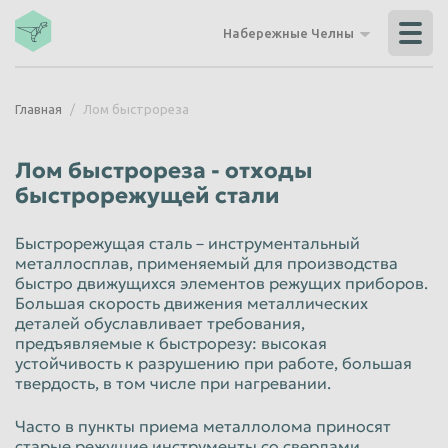
Владикавказ
Владимир
Набережные Челны
Волгоград
Волгодонск
Волжский
Вологда
Главная
Лом быстрореза
Воронеж
Грозный
Дзержинск
Екатеринбург
Лом быстрореза - отходы
Иваново
Ижевск
быстрорежущей стали
Иркутск
Йошкар-Ола
Быстрорежущая сталь – инструментальный
Казань
Калининград
металлосплав, применяемый для производства
быстро движущихся элементов режущих приборов.
Калуга
Каменск-Уральский
Большая скорость движения металлических
деталей обуславливает требования,
Кемерово
Керчь
предъявляемые к быстрорезу: высокая
устойчивость к разрушению при работе, большая
Киров
Комсомольск-на-Амуре
твердость, в том числе при нагревании.
Королёв
Кострома
Часто в пункты приема металлолома приносят
Красногорск
Краснодар
старые режущие инструменты со сверлами,