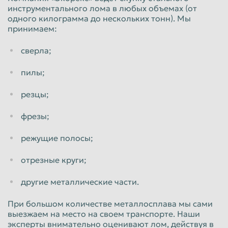
инструментального лома в любых объемах (от
Пенза
Пермь
одного килограмма до нескольких тонн). Мы
принимаем:
Петрозаводск
Петропавловск-Камчатский
Подольск
сверла;
Прокопьевск
Псков
Ростов-на-Дону
пилы;
Рыбинск
Рязань
резцы;
Салават
Самара
фрезы;
Санкт-Петербург
Саранск
режущие полосы;
Саратов
Севастополь
Северодвинск
Симферополь
отрезные круги;
Смоленск
Сочи
другие металлические части.
Ставрополь
Старый Оскол
При большом количестве металлосплава мы сами
Стерлитамак
Сургут
выезжаем на место на своем транспорте. Наши
эксперты внимательно оценивают лом, действуя в
Сызрань
Сыктывкар