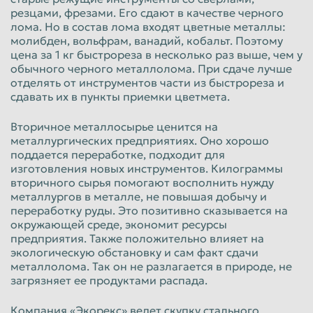
резцами, фрезами. Его сдают в качестве черного
Красноярск
Курган
лома. Но в состав лома входят цветные металлы:
Курск
Липецк
молибден, вольфрам, ванадий, кобальт. Поэтому
цена за 1 кг быстрореза в несколько раз выше, чем у
Люберцы
Магнитогорск
обычного черного металлолома. При сдаче лучше
отделять от инструментов части из быстрореза и
Махачкала
Миасс
сдавать их в пункты приемки цветмета.
Москва
Мурманск
Вторичное металлосырье ценится на
Мытищи
Набережные Челны
металлургических предприятиях. Оно хорошо
поддается переработке, подходит для
Нальчик
Нижневартовск
изготовления новых инструментов. Килограммы
вторичного сырья помогают восполнить нужду
Нижнекамск
Нижний Новгород
металлургов в металле, не повышая добычу и
переработку руды. Это позитивно сказывается на
Нижний Тагил
Новокузнецк
окружающей среде, экономит ресурсы
Новороссийск
Новосибирск
предприятия. Также положительно влияет на
экологическую обстановку и сам факт сдачи
Новочеркасск
Норильск
металлолома. Так он не разлагается в природе, не
загрязняет ее продуктами распада.
Омск
Орёл
Оренбург
Орск
Компания «Экорекс» ведет скупку стального