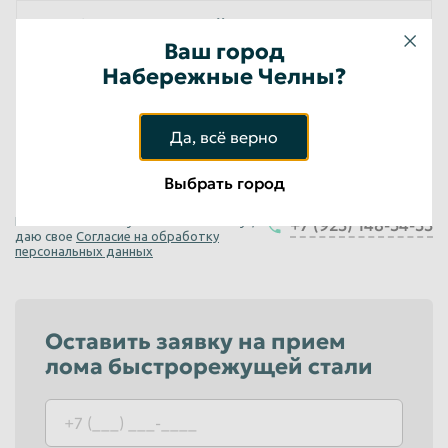
Лом быстрорежущей стали Р12
Ваш город
инструмент б/у
Набережные Челны?
до 165
руб/кг
Физические лица
до 165
руб/кг
Да, всё верно
Юридические лица
Выбрать город
Нажимая на кнопку «Оставить заявку», я
+7 (923) 148-54-33
даю свое
Согласие на обработку
персональных данных
Оставить заявку на прием
лома быстрорежущей стали