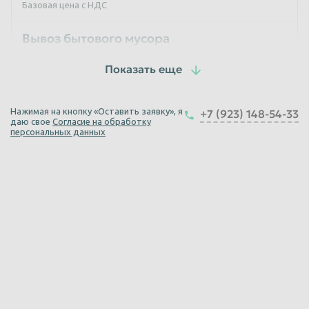
Базовая цена с НДС
Вывоз бытового мусора
1 рейс
Единица измерения
от 3000
руб
Нажимая на кнопку «Оставить заявку», я
+7 (923) 148-54-33
Базовая цена с НДС
даю свое
Согласие на обработку
персональных данных
Вывоз строительного мусора ГАЗель
1 час
Единица измерения
2 500
руб
Базовая цена с НДС