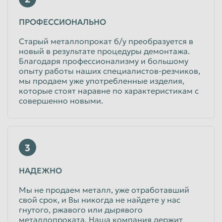
Таганрог
Тамбов
ПРОФЕССИОНАЛЬНО
Тверь
Тольятти
Старый металлопрокат б/у преобразуется в
новый в результате процедуры демонтажа.
Томск
Тула
Благодаря профессионализму и большому
Тюмень
Улан-Удэ
опыту работы наших специалистов-резчиков,
мы продаем уже употребленные изделия,
Ульяновск
Уссурийск
которые стоят наравне по характеристикам с
совершенно новыми.
Уфа
Хабаровск
Химки
Чебоксары
Челябинск
Череповец
3
Чита
Шахты
НАДЕЖНО
Электросталь
Энгельс
Мы не продаем металл, уже отработавший
Южно-Сахалинск
Якутск
свой срок, и Вы никогда не найдете у нас
Ярославль
гнутого, ржавого или дырявого
металлопроката. Наша компания держит