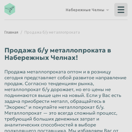
Владикавказ
Владимир
Набережные Челны
Волгоград
Волгодонск
Волжский
Вологда
Главная
Продажа б/у металлопроката
Воронеж
Грозный
Дзержинск
Екатеринбург
Продажа б/у металлопроката в
Иваново
Ижевск
Набережных Челнах!
Иркутск
Йошкар-Ола
Продажа металлопроката оптом и в розницу
Казань
Калининград
сегодня представляет собой развитое направление
продаж. Согласно тенденциям рынка,
Калуга
Каменск-Уральский
металлопрокат б/у дорожает, но его цены не
поднимаются выше цен на новый. Если у Вас есть
Кемерово
Керчь
задача приобрести металл, обращайтесь в
"Экорекс" и покупайте металлопрокат б/у.
Киров
Комсомольск-на-Амуре
Металлопрокат — это всегда сложный процесс,
Королёв
Кострома
требующий больших денежных затрат и
аналитических способностей в выборе
Красногорск
Краснодар
подходящего поставщика. Мы избавляем Вас от