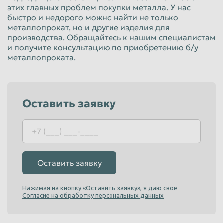
этих главных проблем покупки металла. У нас
Красноярск
Курган
быстро и недорого можно найти не только
металлопрокат, но и другие изделия для
Курск
Липецк
производства. Обращайтесь к нашим специалистам
Люберцы
Магнитогорск
и получите консультацию по приобретению б/у
металлопроката.
Махачкала
Миасс
Москва
Мурманск
Мытищи
Набережные Челны
Оставить заявку
Нальчик
Нижневартовск
Нижнекамск
Нижний Новгород
Нижний Тагил
Новокузнецк
Оставить заявку
Новороссийск
Новосибирск
Новочеркасск
Норильск
Нажимая на кнопку «Оставить заявку», я даю свое
Согласие на обработку персональных данных
Омск
Орёл
Оренбург
Орск