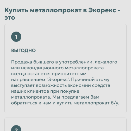
Пенза
Пермь
Купить металлопрокат в Экорекс -
это
Петрозаводск
Петропавловск-Камчатский
Подольск
Прокопьевск
1
Псков
Ростов-на-Дону
Рыбинск
Рязань
ВЫГОДНО
Салават
Самара
Продажа бывшего в употреблении, лежалого
или некондиционного металлопроката
Санкт-Петербург
Саранск
всегда останется приоритетным
направлением "Экорекс". Причиной этому
Саратов
Севастополь
выступает возможность экономии средств
Северодвинск
Симферополь
наших клиентов при покупке
металлопроката. Мы предлагаем Вам
Смоленск
Сочи
обратиться к нам и купить металлопрокат б/у.
Ставрополь
Старый Оскол
Стерлитамак
Сургут
2
Сызрань
Сыктывкар