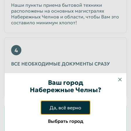
Наши пункты приема бытовой техники
расположены на основных магистралях
Набережных Челнов и области, чтобы Вам это
составило минимум хлопот!
4
ВСЕ НЕОБХОДИМЫЕ ДОКУМЕНТЫ СРАЗУ
Наша компания имеет все необходимые
лицензии и разрешения для утилизации
Ваш город
бытовой техники и оборудования
Набережные Челны?
Да, всё верно
Оставить заявку
Выбрать город
Ваше имя*