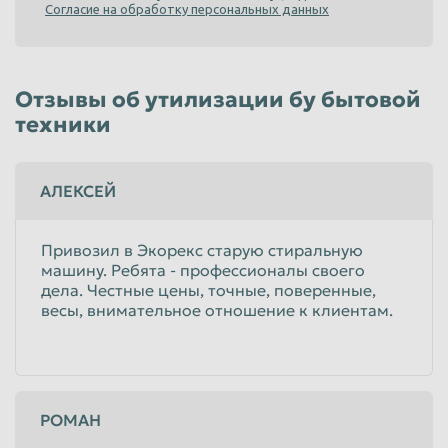
Согласие на обработку персональных данных
Таганрог
Тамбов
Тверь
Тольятти
Отзывы об утилизации бу бытовой
Томск
Тула
техники
Тюмень
Улан-Удэ
Ульяновск
Уссурийск
АЛЕКСЕЙ
Уфа
Хабаровск
Химки
Чебоксары
Привозил в Экорекс старую стиральную
машину. Ребята - профессионалы своего
Челябинск
Череповец
дела. Честные цены, точные, поверенные,
весы, внимательное отношение к клиентам.
Чита
Шахты
Электросталь
Энгельс
Южно-Сахалинск
Якутск
РОМАН
Ярославль