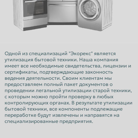
Красноярск
Курган
Курск
Липецк
Люберцы
Магнитогорск
Махачкала
Миасс
Москва
Мурманск
Одной из специализаций "Экорекс" является
утилизация бытовой техники. Наша компания
Мытищи
Набережные Челны
имеет все необходимые свидетельства, лицензии и
Нальчик
Нижневартовск
сертификаты, подтверждающие законность
ведения деятельности. Своим клиентам мы
Нижнекамск
Нижний Новгород
предоставляем полный пакет документов о
проведении легальной утилизации старой техники,
Нижний Тагил
Новокузнецк
с которым можно пройти проверку в любых
контролирующих органах. В результате утилизации
Новороссийск
Новосибирск
бытовой техники, все компоненты подлежащие
Новочеркасск
Норильск
переработке будут извлечены и направятся на
специализированные предприятия.
Омск
Орёл
Оренбург
Орск