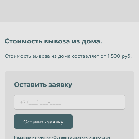
Пенза
Пермь
Петрозаводск
Петропавловск-Камчатский
Подольск
Прокопьевск
Стоимость вывоза из дома.
Псков
Ростов-на-Дону
Рыбинск
Рязань
Стоимость вывоза из дома составляет от 1 500 руб.
Салават
Самара
Санкт-Петербург
Саранск
Оставить заявку
Саратов
Севастополь
Северодвинск
Симферополь
Смоленск
Сочи
Ставрополь
Старый Оскол
Оставить заявку
Стерлитамак
Сургут
Нажимая на кнопку «Оставить заявку», я даю свое
Сызрань
Сыктывкар