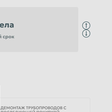
ела
й срок
достоверяющем центре
в г. Новосибирске и НСО
ДЕМОНТАЖ ТРУБОПРОВОДОВ С