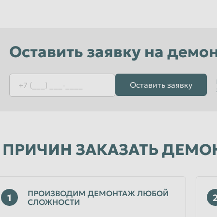
Орёл
Пенза
к
Петропавловск-Камчатский
Оставить заявку на демо
Псков
Рязань
Оставить заявку
Санкт-Петербург
Севастополь
Смоленск
Старый Оскол
 ПРИЧИН ЗАКАЗАТЬ ДЕМО
Сызрань
Тамбов
Томск
ПРОИЗВОДИМ ДЕМОНТАЖ ЛЮБОЙ
1
СЛОЖНОСТИ
Улан-Удэ