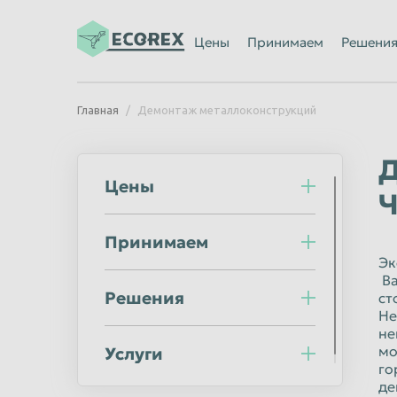
Ижевск
Иркутск
Цены
Принимаем
Решени
Казань
Калининград
Каменск-Уральский
Кемерово
Главная
Демонтаж металлоконструкций
Киров
Комсомольск
Кострома
Красногорск
Д
Цены
Красноярск
Курган
Ч
Липецк
Люберцы
Принимаем
Махачкала
Миасс
Эк
Мурманск
Мытищи
Ва
Решения
ст
Нальчик
Нижневартов
Не
не
Нижний Новгород
Нижний Тагил
мо
Услуги
го
Новороссийск
Новосибирск
де