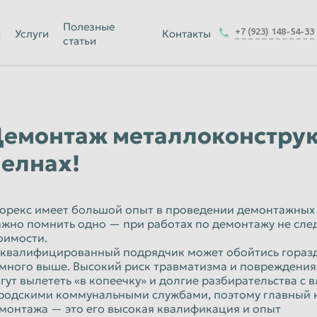
Йошкар-Ола
Полезные
+7 (923) 148-54-33
я
Услуги
Контакты
статьи
Калуга
Керчь
-на-Амуре
Королёв
Краснодар
емонтаж металлоконстру
Курск
елнах!
Магнитогорск
Москва
орекс имеет большой опыт в проведении демонтажных
Набережные Челны
жно помнить одно — при работах по демонтажу не сле
оимости.
ск
Нижнекамск
квалифицированный подрядчик может обойтись гораздо
много выше. Высокий риск травматизма и повреждени
Новокузнецк
гут вылететь «в копеечку» и долгие разбирательства с 
родскими коммунальными службами, поэтому главный 
Новочеркасск
монтажа — это его высокая квалификация и опыт