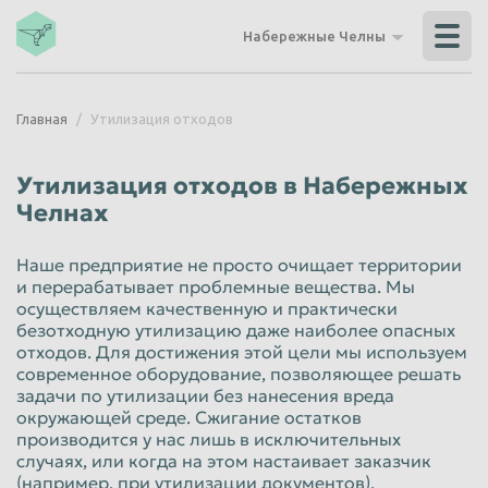
Владикавказ
Владимир
Набережные Челны
Волгоград
Волгодонск
Волжский
Вологда
Главная
Утилизация отходов
Воронеж
Грозный
Дзержинск
Екатеринбург
Утилизация отходов в Набережных
Иваново
Ижевск
Челнах
Иркутск
Йошкар-Ола
Наше предприятие не просто очищает территории
Казань
Калининград
и перерабатывает проблемные вещества. Мы
осуществляем качественную и практически
Калуга
Каменск-Уральский
безотходную утилизацию даже наиболее опасных
отходов. Для достижения этой цели мы используем
Кемерово
Керчь
современное оборудование, позволяющее решать
задачи по утилизации без нанесения вреда
Киров
Комсомольск-на-Амуре
окружающей среде. Сжигание остатков
Королёв
Кострома
производится у нас лишь в исключительных
случаях, или когда на этом настаивает заказчик
Красногорск
Краснодар
(например, при утилизации документов).