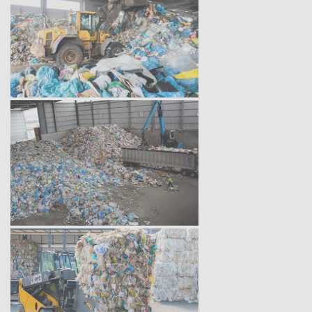
Таганрог
Тамбов
Тверь
Тольятти
Томск
Тула
Тюмень
Улан-Удэ
Ульяновск
Уссурийск
Уфа
Хабаровск
Химки
Чебоксары
Челябинск
Череповец
Чита
Шахты
Электросталь
Энгельс
Южно-Сахалинск
Якутск
Ярославль