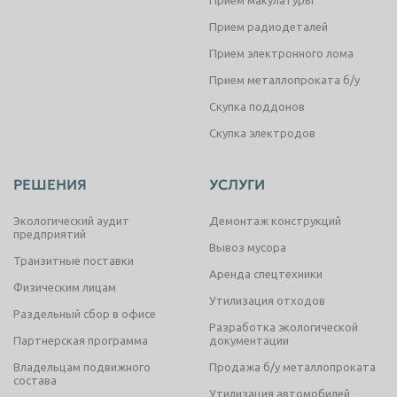
Прием макулатуры
Прием радиодеталей
Прием электронного лома
Прием металлопроката б/у
Скупка поддонов
Скупка электродов
РЕШЕНИЯ
УСЛУГИ
Экологический аудит
Демонтаж конструкций
предприятий
Вывоз мусора
Транзитные поставки
Аренда спецтехники
Физическим лицам
Утилизация отходов
Раздельный сбор в офисе
Разработка экологической
Партнерская программа
документации
Владельцам подвижного
Продажа б/у металлопроката
состава
Утилизация автомобилей