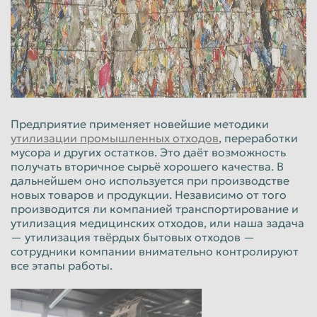
Пенза
Пермь
Петрозаводск
Петропавловск-Камчатский
Подольск
Прокопьевск
Псков
Ростов-на-Дону
Рыбинск
Рязань
Предприятие применяет новейшие методики
утилизации промышленных отходов
, переработки
Салават
Самара
мусора и других остатков. Это даёт возможность
получать вторичное сырьё хорошего качества. В
Санкт-Петербург
Саранск
дальнейшем оно используется при производстве
Саратов
Севастополь
новых товаров и продукции. Независимо от того
производится ли компанией транспортирование и
Северодвинск
Симферополь
утилизация медицинских отходов, или наша задача
— утилизация твёрдых бытовых отходов —
Смоленск
Сочи
сотрудники компании внимательно контролируют
все этапы работы.
Ставрополь
Старый Оскол
Стерлитамак
Сургут
Сызрань
Сыктывкар