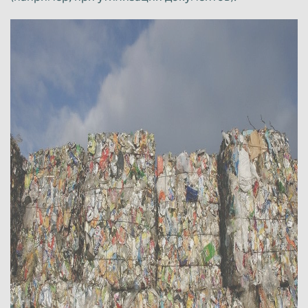
Красноярск
Курган
Курск
Липецк
Люберцы
Магнитогорск
Махачкала
Миасс
Москва
Мурманск
Мытищи
Набережные Челны
Нальчик
Нижневартовск
Нижнекамск
Нижний Новгород
Нижний Тагил
Новокузнецк
Новороссийск
Новосибирск
Новочеркасск
Норильск
Омск
Орёл
Оренбург
Орск