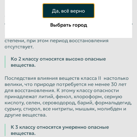
К этому классу опасности относят полоний,
Да, всё верно
бензапирен, фтороводород, соли свинца, таллий,
диэтилртуть, плутоний, теллур, озон, циановодород
Выбрать город
и другие вещества. После их воздействия
экологическая система нарушается в наибольшей
степени, при этом период восстановления
отсутствует.
Ко 2 классу относятся высоко опасные
вещества.
Последствия влияния веществ класса II настолько
велики, что природе потребуется не менее 30 лет
для восстановления. К этому классу опасности
принадлежат литий, фенол, хлороформ, серную
кислоту, селен, сероводород, барий, формальдегид,
сурьму, стирол, все нитриты, мышьяк, молибден и
другие вещества.
К 3 классу относятся умеренно опасные
вещества.